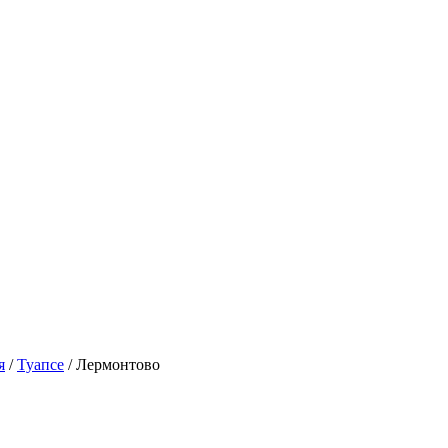
я
/
Туапсе
/
Лермонтово