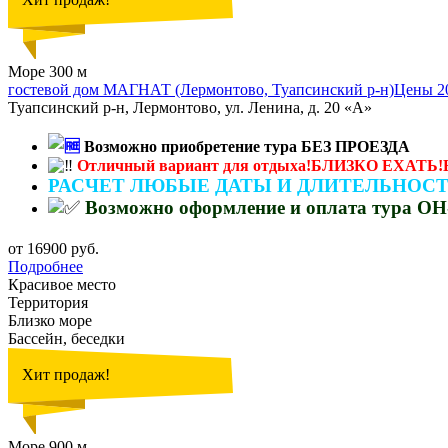
Море 300 м
гостевой дом МАГНАТ (Лермонтово, Туапсинский р-н)Цены 
Туапсинский р-н, Лермонтово, ул. Ленина, д. 20 «А»
Возможно приобретение тура БЕЗ ПРОЕЗДА
Отличный вариант для отдыха!БЛИЗКО ЕХАТЬ!Б
РАСЧЕТ ЛЮБЫЕ ДАТЫ И ДЛИТЕЛЬНОС
Возможно оформление и оплата тура 
от 16900 руб.
Подробнее
Красивое место
Территория
Близко море
Бассейн, беседки
Хит продаж!
Море 900 м