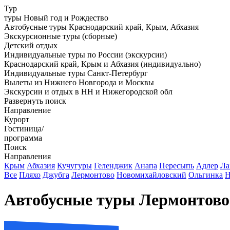
Тур
туры Новый год и Рождество
Автобусные туры Краснодарский край, Крым, Абхазия
Экскурсионные туры (сборные)
Детский отдых
Индивидуальные туры по России (экскурсии)
Краснодарский край, Крым и Абхазия (индивидуально)
Индивидуальные туры Санкт-Петербург
Вылеты из Нижнего Новгорода и Москвы
Экскурсии и отдых в НН и Нижегородской обл
Развернуть поиск
Направление
Курорт
Гостиница/
программа
Поиск
Направления
Крым
Абхазия
Кучугуры
Геленджик
Анапа
Пересыпь
Адлер
Ла
Все
Пляхо
Джубга
Лермонтово
Новомихайловский
Ольгинка
Н
Автобусные туры Лермонтово