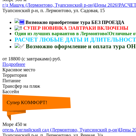
г/д Машук (Лермонтово, Туапсинский р-он)Цены 2026!Р
Туапсинский р-н, п. Лермонтово, ул. Садовая, 15
Возможно приобретение тура БЕЗ ПРОЕЗДА
СУПЕР НОВИНКА !ЗАВТРАКИ ВКЛЮЧЕНЫ
Один из лучших вариантов в Лермонтово!Отличные о
РАСЧЕТ ЛЮБЫЕ ДАТЫ И ДЛИТЕЛЬНОС
Возможно оформление и оплата тура 
от 18800 (с завтраками) руб.
Подробнее
Красивое место
Территория
Питание
Трансфер на пляж
Бассейн
Супер КОМФОРТ!
Море 450 м
отель Английский сад (Лермонтово, Туапсинский р-он)Ц
Туапсинский р-н, п. Лермонтово, ул. Речная, 3/а