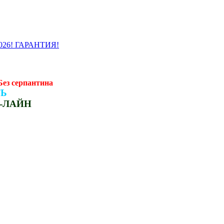
2026! ГАРАНТИЯ!
ез серпантина
ТЬ
ОН-ЛАЙН