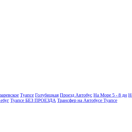
заревское
Туапсе
Голубицкая
Проезд Автобус
На Море 5 - 8 дн
Н
ебуг
Туапсе БЕЗ ПРОЕЗДА
Трансфер на Автобусе Туапсе