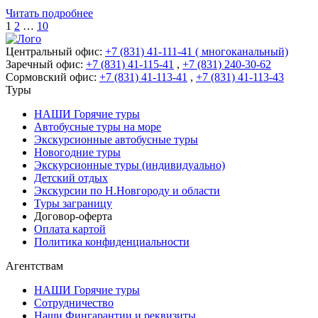
Читать подробнее
1
2
…
10
Центральный офис:
+7 (831) 41-111-41 ( многоканальный)
Заречный офис:
+7 (831) 41-115-41
,
+7 (831) 240-30-62
Сормовский офис:
+7 (831) 41-113-41
,
+7 (831) 41-113-43
Туры
НАШИ Горячие туры
Автобусные туры на море
Экскурсионные автобусные туры
Новогодние туры
Экскурсионные туры (индивидуально)
Детский отдых
Экскурсии по Н.Новгороду и области
Туры заграницу
Договор-оферта
Оплата картой
Политика конфиденциальности
Агентствам
НАШИ Горячие туры
Сотрудничество
Наши Фингарантии и реквизиты