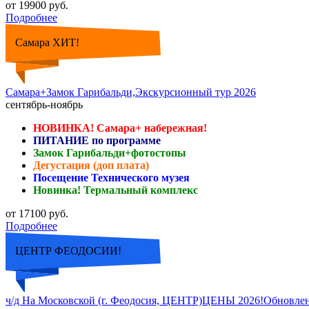
от 19900 руб.
Подробнее
Самара ХИТ!
Самара+Замок Гарибальди,Экскурсионный тур 2026
сентябрь-ноябрь
НОВИНКА! Самара+ набережная!
ПИТАНИЕ по программе
Замок Гарибальди+фотостопы
Дегустация (доп плата)
Посещение Технического музея
Новинка! Термальный комплекс
от 17100 руб.
Подробнее
ЦЕНТР ФЕОДОСИИ!
ч/д На Московской (г. Феодосия, ЦЕНТР)ЦЕНЫ 2026!Обновле