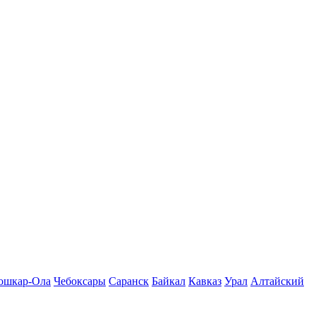
ошкар-Ола
Чебоксары
Саранск
Байкал
Кавказ
Урал
Алтайский