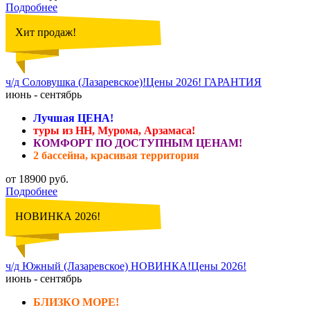
Подробнее
Хит продаж!
ч/д Соловушка (Лазаревское)!Цены 2026! ГАРАНТИЯ
июнь - сентябрь
Лучшая ЦЕНА!
туры из НН, Мурома, Арзамаса!
КОМФОРТ ПО ДОСТУПНЫМ ЦЕНАМ!
2 бассейна, красивая территория
от 18900 руб.
Подробнее
НОВИНКА 2026!
ч/д Южный (Лазаревское) НОВИНКА!Цены 2026!
июнь - сентябрь
БЛИЗКО МОРЕ!