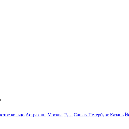
л
лотое кольцо
Астрахань
Москва
Тула
Санкт- Петербург
Казань
Й