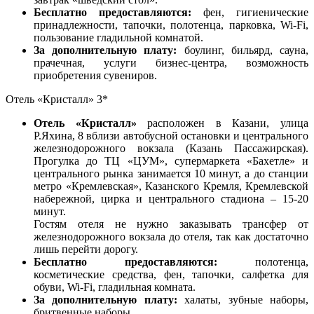
Бесплатно предоставляются:
фен, гигиенические
принадлежности, тапочки, полотенца, парковка, Wi-Fi,
пользование гладильной комнатой.
За дополнительную плату:
боулинг, бильярд, сауна,
прачечная, услуги бизнес-центра, возможность
приобретения сувениров.
Отель «Кристалл» 3*
Отель «Кристалл»
расположен в Казани, улица
Р.Яхина, 8 вблизи автобусной остановки и центрального
железнодорожного вокзала (Казань Пассажирская).
Прогулка до ТЦ «ЦУМ», супермаркета «Бахетле» и
центрального рынка занимается 10 минут, а до станции
метро «Кремлевская», Казанского Кремля, Кремлевской
набережной, цирка и центрального стадиона – 15-20
минут.
Гостям отеля не нужно заказывать трансфер от
железнодорожного вокзала до отеля, так как достаточно
лишь перейти дорогу.
Бесплатно предоставляются:
полотенца,
косметические средства, фен, тапочки, салфетка для
обуви, Wi-Fi, гладильная комната.
За дополнительную плату:
халаты, зубные наборы,
бритвенные наборы.