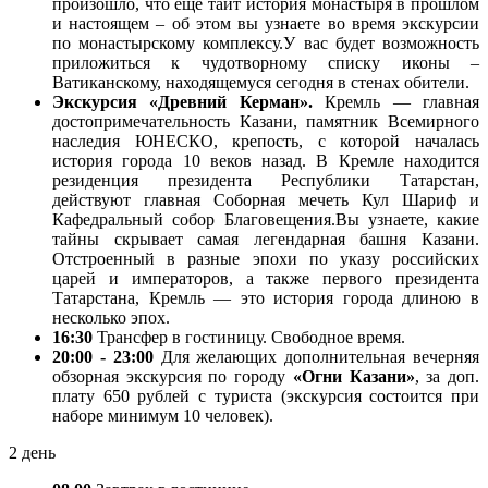
произошло, что еще таит история монастыря в прошлом
и настоящем – об этом вы узнаете во время экскурсии
по монастырскому комплексу.У вас будет возможность
приложиться к чудотворному списку иконы –
Ватиканскому, находящемуся сегодня в стенах обители.
Экскурсия «Древний Керман».
Кремль — главная
достопримечательность Казани, памятник Всемирного
наследия ЮНЕСКО, крепость, с которой началась
история города 10 веков назад. В Кремле находится
резиденция президента Республики Татарстан,
действуют главная Соборная мечеть Кул Шариф и
Кафедральный собор Благовещения.Вы узнаете, какие
тайны скрывает самая легендарная башня Казани.
Отстроенный в разные эпохи по указу российских
царей и императоров, а также первого президента
Татарстана, Кремль — это история города длиною в
несколько эпох.
16:30
Трансфер в гостиницу. Свободное время.
20:00 - 23:00
Для желающих дополнительная вечерняя
обзорная экскурсия по городу
«Огни Казани»
, за доп.
плату 650 рублей с туриста (экскурсия состоится при
наборе минимум 10 человек).
2 день