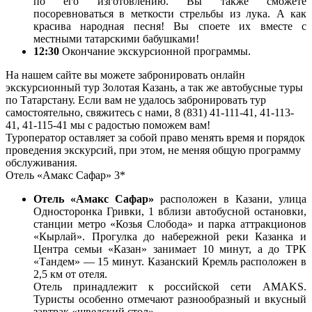
по его изготовлению. Вы также сможете
посоревноваться в меткости стрельбы из лука. А как
красива народная песня! Вы споете их вместе с
местными татарскими бабушками!
12:30
Окончание экскурсионной программы.
На нашем сайте вы можете забронировать онлайн
экскурсионный тур Золотая Казань, а так же автобусные туры
по Татарстану. Если вам не удалось забронировать тур
самостоятельно, свяжитесь с нами, 8 (831) 41-111-41, 41-113-
41, 41-115-41 мы с радостью поможем вам!
Туроператор оставляет за собой право менять время и порядок
проведения экскурсий, при этом, не меняя общую программу
обслуживания.
Отель «Амакс Сафар» 3*
Отель «Амакс Сафар»
расположен в Казани, улица
Односторонка Гривки, 1 вблизи автобусной остановки,
станции метро «Козья Слобода» и парка аттракционов
«Кырлай». Прогулка до набережной реки Казанка и
Центра семьи «Казан» занимает 10 минут, а до ТРК
«Тандем» — 15 минут. Казанский Кремль расположен в
2,5 км от отеля.
Отель принадлежит к российской сети AMAKS.
Туристы особенно отмечают разнообразный и вкусный
завтрак «шведский стол».