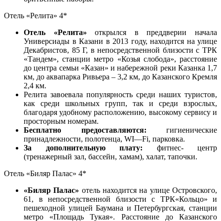
Отель «Релита» 4*
Отель «Релита»
открылся в преддверии начала
Универсиады в Казани в 2013 году, находится на улице
Декабристов, 85 Г, в непосредственной близости с ТРК
«Тандем», станции метро «Козья слобода», расстояние
до центра семьи «Казан» и набережной реки Казанка 1,7
км, до аквапарка Ривьера – 3,2 км, до Казанского Кремля
2,4 км.
Релита завоевала популярность среди наших туристов,
как среди школьных групп, так и среди взрослых,
благодаря удобному расположению, высокому сервису и
просторным номерам.
Бесплатно предоставляются:
гигиенические
принадлежности, полотенца, WI—Fi, парковка.
За дополнительную плату:
фитнес- центр
(тренажерный зал, бассейн, хамам), халат, тапочки.
Отель «Биляр Палас» 4*
«Биляр Палас»
отель находится на улице Островского,
61, в непосредственной близости с ТРК«Кольцо» и
пешеходной улицей Баумана и Петербургская, станции
метро «Площадь Тукая». Расстояние до Казанского