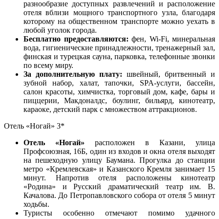
разнообразие доступных развлечений и расположение
отеля вблизи мощного транспортного узла, благодаря
которому на общественном транспорте можно уехать в
любой уголок города.
Бесплатно предоставляются:
фен, Wi-Fi, минеральная
вода, гигиенические принадлежности, тренажерный зал,
финская и турецкая сауна, парковка, телефонные звонки
по всему миру.
За дополнительную плату:
швейный, бритвенный и
зубной набор, халат, тапочки, SPA-услуги, бассейн,
салон красоты, химчистка, торговый дом, кафе, бары и
пиццерии, Макдоналдс, боулинг, бильярд, кинотеатр,
караоке, детский парк с множеством аттракционов.
Отель «Ногай» 3*
Отель «Ногай»
расположен в Казани, улица
Профсоюзная, 16Б, один из входов и окна отеля выходят
на пешеходную улицу Баумана. Прогулка до станции
метро «Кремлевская» и Казанского Кремля занимает 15
минут. Напротив отеля расположены кинотеатр
«Родина» и Русский драматический театр им. В.
Качалова. До Петропавловского собора от отеля 5 минут
ходьбы.
Туристы особенно отмечают помимо удачного