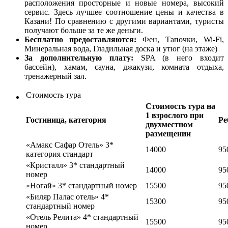
расположения просторные и новые номера, высокий
сервис. Здесь лучшее соотношение цены и качества в
Казани! По сравнению с другими вариантами, туристы
получают больше за те же деньги.
Бесплатно предоставляются:
Фен, Тапочки, Wi-Fi,
Минеральная вода, Гладильная доска и утюг (на этаже)
За дополнительную плату:
SPA (в него входит
бассейн), хамам, сауна, джакузи, комната отдыха,
тренажерный зал.
Cтоимость тура
Стоимость тура на
1 взрослого при
Гостиница, категория
Ре
двухместном
размещении
«Амакс Сафар Отель» 3*
14000
95
категория стандарт
«Кристалл» 3* стандартный
14000
95
номер
«Ногай» 3* стандартный номер
15500
95
«Биляр Палас отель» 4*
15300
95
стандартный номер
«Отель Релита» 4* стандартный
15500
95
номер