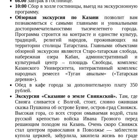
08.00
Завтрак в гостинице.
10:00
Сбор в холле гостиницы, выезд на экскурсионную
программу.
Обзорная экскурсия по Казани
позволит вам
познакомиться с самыми главными и уникальными
достопримечательностями тысячелетнего города.
Программа строится на контрасте и единстве культур,
традиций, религий народов, проживающих на
территории столицы Татарстана. Главными объектами
обзорной экскурсии являются Старо-татарская слобода,
набережная озера Кабан, административный и
культурный центр – площадь Свободы, комплекс
Казанского Университета, интерактивный комплекс
народных ремесел «Туган авылым» («Татарская
деревня»).
Обед в кафе города за дополнительную плату 350
рублей.
Экскурсия «Сказание о земле Свияжской».
Там, где
Свияга сливается с Волгой, стоит, словно ожившая
сказка Пушкина об острове Буяне, остров-град Свияжск.
Высокая гора, со всех сторон омываемая водой, стала
русской крепостью войска Ивана Грозного перед
решающим походом на Казань. Очень скоро Свияжск
стал центром православия в Поволжье — заблестели
купола церквей, забурлила, закипела жизнь во граде