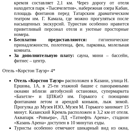
кремля составляет 2,1 км. Через дорогу от отеля
находится парк «Тысячелетия», набережная озера Кабан,
площадь фонтанов перед Татарским драматическим
театром им. Г. Камала, где можно прогуляться после
насыщенных экскурсий. Туристам особенно нравится
приветливый персонал отеля и уютные просторные
номера.
Бесплатно предоставляются:
гигиенические
принадлежности, полотенца, фен, парковка, молельная
комната.
За дополнительную плату:
сауна, мини – бассейн,
фитнес – центр.
Отель «Корстон Тауэр» 4*
Отель «Корстон Тауэр»
расположен в Казани, улица Н.
Ершова, 1А, в 25-ти этажной башне с панорамными
окнами вблизи автобусной остановки, супермаркета
«Бахетле» и ЦПКиО им. Горького с поющими
фонтанами летом и арендой коньков, лыж зимой.
Прогулка до Музея ИЗО, Музея М. Горького занимает 15
минут. Казанский Кремль расположен в 3,2 км от отеля.
Аквапарк «Ривьера», ЛД «Татнефть Арена», стадион
«Казань Арена» доступен в 10 минутах езды.
Туристы особенно отмечают шикарный вид из окна,