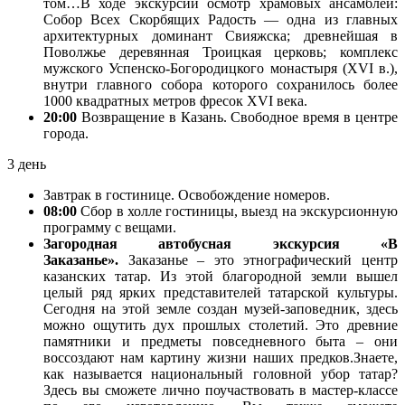
том…В ходе экскурсии осмотр храмовых ансамблей:
Собор Всех Скорбящих Радость — одна из главных
архитектурных доминант Свияжска; древнейшая в
Поволжье деревянная Троицкая церковь; комплекс
мужского Успенско-Богородицкого монастыря (XVI в.),
внутри главного собора которого сохранилось более
1000 квадратных метров фресок XVI века.
20:00
Возвращение в Казань. Свободное время в центре
города.
3 день
Завтрак в гостинице. Освобождение номеров.
08:00
Сбор в холле гостиницы, выезд на экскурсионную
программу с вещами.
Загородная автобусная экскурсия «В
Заказанье».
Заказанье – это этнографический центр
казанских татар. Из этой благородной земли вышел
целый ряд ярких представителей татарской культуры.
Сегодня на этой земле создан музей-заповедник, здесь
можно ощутить дух прошлых столетий. Это древние
памятники и предметы повседневного быта – они
воссоздают нам картину жизни наших предков.Знаете,
как называется национальный головной убор татар?
Здесь вы сможете лично поучаствовать в мастер-классе