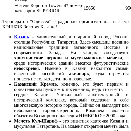
«Отель Корстон Tower» 4* номер
15650
95
категории SUPERIOR
Туроператор "Одиссея" с радостью организует для вас тур
КЭШБЭК Золотая Казань!!
Казань
– удивительный и старинный город России,
столица Республики Татарстан. Здесь смешаны воедино
национальные традиции загадочного Востока и
современного Запада. На улицах соседствуют
христианские церкви и мусульманские мечети
, а
среди исторических зданий высятся футуристические
небоскребы
. Именно в Казани находится самый
известный российский
аквапарк
, куда стремятся
попасть не только дети, но и взрослые.
Казанский Кремль,
конечно, это будет первым и
обязательным пунктом к посещению, ведь это и есть —
сердце Казани. Уникальный архитектурный и
исторический комплекс, который содержит в себе
многовековую историю города. Сейчас он выглядит как
небольшой городок-крепость. Комплекс является
объектом Всемирного наследия
ЮНЕСКО
с 2000 года.
Мечеть Кул-Шариф
- это визитная карточка Казани и
мусульман Татарстана. На момент открытия мечеть была