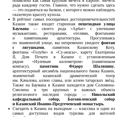
объявлена как самая крупная мечеть в Европе. Мечеть
рада каждому гостю. Главное, что нужно сделать здесь
— это подняться на балкон, с которого можно наблюдать
сказочную красоту купола.
В рейтинг самых посещаемых достопримечательностей
Казани также входит старинная
пешеходная улица
Баумана
— своего рода «Арбат» с уличными
музыкантами, ресторанами, отелями, фонтанами
и памятниками архитектуры. Прогуливаясь
по знаменитой улице, вы непременно увидите
фонтан
с лягушками
, памятник Казанскому Коту,
фонтаны «Голуби» и «Су-анасы», карету Екатерины
II, Дом Печати в Казани с установленным
рядом «Нулевым километром» (памятником
компасу),
памятник Фёдору Шаляпину
,
архитектурный ансамбль национального банка Казани,
знаменитый казанский драматический театр
им. Качалова, аллею славы, или аллею татарских звёзд.
Также на Баумана в Казани находится дом Соломина-
Смолина и три крупных и важных объекта
религиозного наследия города —
Никольский
кафедральный собор, Богоявленский собор
и Казанский Иоанно-Предтеченский монастырь
.
Съездить в Казань на выходные — классика и один из
самых доступных видов туризма для жителей