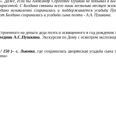
лось». Даже, если бы Александр Сергеевич Пушкин не побывал в Б
й красотой. С Болдино связаны всего лишь несколько месяцев ж
ино великолепно сохранилась и поддерживается усадьба Пу
от Болдино сохранилась и усадьба сына поэта - А.А. Пушкина.
остроенного на деньги деда поэта и освященного в год рождения
оведник А.С.Пушкина
. Экскурсия по Дому с осмотром экспозици
 150 )– с. Львовка
,
где сохранилась дворянская усадьба сын
ина»