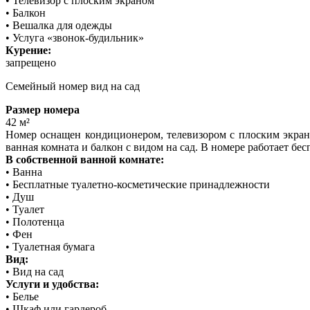
• Телевизор с плоским экраном
• Балкон
• Вешалка для одежды
• Услуга «звонок-будильник»
Курение:
запрещено
Семейный номер вид на сад
Размер номера
42 м²
Номер оснащен кондиционером, телевизором с плоским экран
ванная комната и балкон с видом на сад. В номере работает бе
В собственной ванной комнате:
• Ванна
• Бесплатные туалетно-косметические принадлежности
• Душ
• Туалет
• Полотенца
• Фен
• Туалетная бумага
Вид:
• Вид на сад
Услуги и удобства:
• Белье
• Шкаф или гардероб