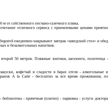
0 м от собственного песчано-галечного пляжа.
Сочетание отличного сервиса с приемлемыми ценами приятно
Begonvil ежедневно накрывают завтрак «шведский стол» и обед
ьных и безалкогольных напитков.
 второй 50 метров. Пляжные зонтики, шезлонги, полотенца -
 закуски, кофе/чай и сладости в барах отеля - алкогольные и
анов A la Carte - бесплатно за все время проживания, по
- библиотека - прачечная (платно) - парковка - услуги доктора