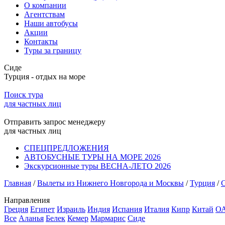
О компании
Агентствам
Наши автобусы
Акции
Контакты
Туры за границу
Сиде
Турция - отдых на море
Поиск тура
для частных лиц
Отправить запрос менеджеру
для частных лиц
СПЕЦПРЕДЛОЖЕНИЯ
АВТОБУСНЫЕ ТУРЫ НА МОРЕ 2026
Экскурсионные туры ВЕСНА-ЛЕТО 2026
Главная
/
Вылеты из Нижнего Новгорода и Москвы
/
Турция
/
Направления
Греция
Египет
Израиль
Индия
Испания
Италия
Кипр
Китай
О
Все
Аланья
Белек
Кемер
Мармарис
Сиде