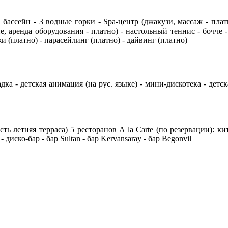
ассейн - 3 водные горки - Spa-центр (джакузи, массаж - платно
, аренда оборудования - платно) - настольный теннис - бочче -
жи (платно) - парасейлинг (платно) - дайвинг (платно)
дка - детская анимация (на рус. языке) - мини-дискотека - детск
сть летняя терраса) 5 ресторанов A la Carte (по резервации): 
- диско-бар - бар Sultan - бар Kervansaray - бар Begonvil