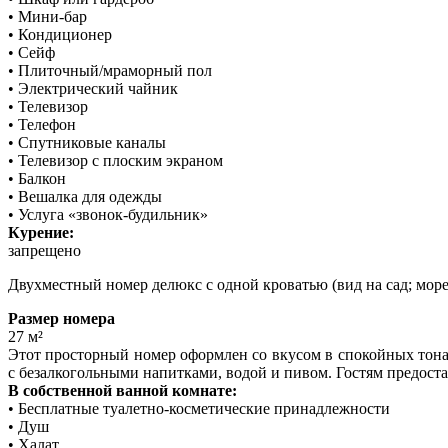
• Мини-бар
• Кондиционер
• Сейф
• Плиточный/мраморный пол
• Электрический чайник
• Телевизор
• Телефон
• Спутниковые каналы
• Телевизор с плоским экраном
• Балкон
• Вешалка для одежды
• Услуга «звонок-будильник»
Курение:
запрещено
Двухместный номер делюкс с одной кроватью (вид на сад; море
Размер номера
27 м²
Этот просторный номер оформлен со вкусом в спокойных тон
с безалкогольными напитками, водой и пивом. Гостям предостав
В собственной ванной комнате:
• Бесплатные туалетно-косметические принадлежности
• Душ
• Халат