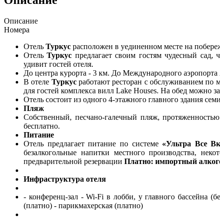
Описание
Номера
Отель
Туркус
расположен в уединенном месте на побережь
Отель
Туркус
предлагает своим гостям чудесный сад, 
удивит гостей отеля.
До центра курорта - 3 км. До Международного аэропорта Ант
В отеле
Туркус
работают ресторан с обслуживанием по ме
для гостей комплекса вилл Lake Houses. На обед можно з
Отель состоит из одного 4-этажного главного здания сем
Пляж
Собственный, песчано-галечный пляж, протяженностью 
бесплатно.
Питание
Отель предлагает питание по системе
«Ультра Все Вк
безалкогольные напитки местного производства, нек
предварительной резервации
Платно: импортный алког
Инфраструктура отеля
- конференц-зал - Wi-Fi в лобби, у главного бассейна (
(платно) - парикмахерская (платно)