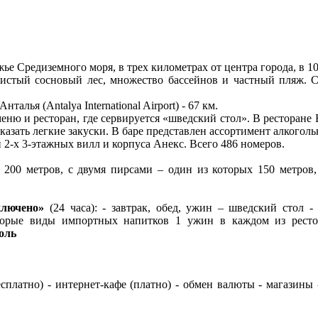
е Средиземного моря, в трех километрах от центра города, в 10
чистый сосновый лес, множество бассейнов и частный пляж. 
алья (Antalya International Airport) - 67 км.
ню и ресторан, где сервируется «шведский стол». В ресторане 
аказать легкие закуски. В баре представлен ассортимент алкогол
и 2-х 3-этажных вилл и корпуса Анекс. Всего 486 номеров.
200 метров, с двумя пирсами – один из которых 150 метров,
лючено»
(24 часа): - завтрак, обед, ужин – шведский стол -
оторые виды импортных напитков 1 ужин в каждом из рестор
оль
бесплатно) - интернет-кафе (платно) - обмен валюты - магазины 