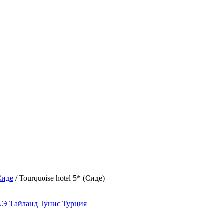
Сиде
/
Tourquoise hotel 5* (Сиде)
АЭ
Тайланд
Тунис
Турция