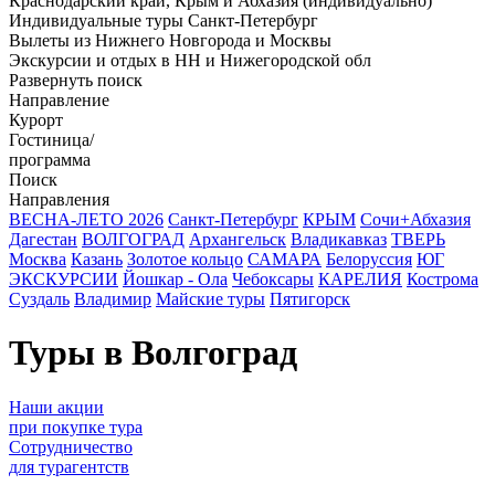
Краснодарский край, Крым и Абхазия (индивидуально)
Индивидуальные туры Санкт-Петербург
Вылеты из Нижнего Новгорода и Москвы
Экскурсии и отдых в НН и Нижегородской обл
Развернуть поиск
Направление
Курорт
Гостиница/
программа
Поиск
Направления
ВЕСНА-ЛЕТО 2026
Санкт-Петербург
КРЫМ
Сочи+Абхазия
Дагестан
ВОЛГОГРАД
Архангельск
Владикавказ
ТВЕРЬ
Москва
Казань
Золотое кольцо
САМАРА
Белоруссия
ЮГ
ЭКСКУРСИИ
Йошкар - Ола
Чебоксары
КАРЕЛИЯ
Кострома
Суздаль
Владимир
Майские туры
Пятигорск
Туры в Волгоград
Наши акции
при покупке тура
Сотрудничество
для турагентств