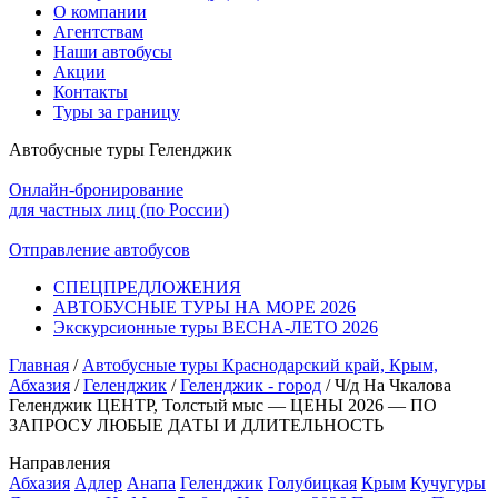
О компании
Агентствам
Наши автобусы
Акции
Контакты
Туры за границу
Автобусные туры Геленджик
Онлайн-бронирование
для частных лиц (по России)
Отправление автобусов
СПЕЦПРЕДЛОЖЕНИЯ
АВТОБУСНЫЕ ТУРЫ НА МОРЕ 2026
Экскурсионные туры ВЕСНА-ЛЕТО 2026
Главная
/
Автобусные туры Краснодарский край, Крым,
Абхазия
/
Геленджик
/
Геленджик - город
/
Ч/д На Чкалова
Геленджик ЦЕНТР, Толстый мыс — ЦЕНЫ 2026 — ПО
ЗАПРОСУ ЛЮБЫЕ ДАТЫ И ДЛИТЕЛЬНОСТЬ
Направления
Абхазия
Адлер
Анапа
Геленджик
Голубицкая
Крым
Кучугуры