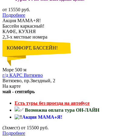
от 15550 руб.
Подробнее
Акция МАМА+Я!
Бассейн каркасный!
КАФЕ, КУХНЯ
2,3-х местные номера
КОМФОРТ, БАССЕЙН!
Море 500 м
г/д КАРС Витязево
Витязево, пр.Звездный, 2
На карте
май - сентябрь
Есть туры без проезда на автобусе
Возможна оплата тура ОН-ЛАЙН
Акция МАМА+Я!
(3хмест) от 15500 руб.
Подробнее