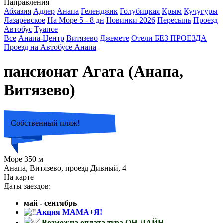
Направления
Абхазия
Адлер
Анапа
Геленджик
Голубицкая
Крым
Кучугуры
Лазаревское
На Море 5 - 8 дн
Новинки 2026
Пересыпь
Проезд
Автобус
Туапсе
Все
Анапа-Центр
Витязево
Джемете
Отели БЕЗ ПРОЕЗДА
Проезд на Автобусе Анапа
пансионат Агата (Анапа,
Витязево)
Собственный пляж!
Море 350 м
Анапа, Витязево, проезд Дивный, 4
На карте
Даты заездов:
май - сентябрь
Акция МАМА+Я!
Возможна оплата тура ОН-ЛАЙН