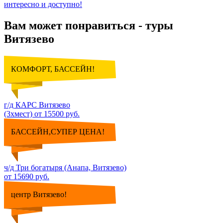
интересно и доступно!
Вам может понравиться - туры
Витязево
КОМФОРТ, БАССЕЙН!
г/д КАРС Витязево
(3хмест) от 15500 руб.
БАССЕЙН,СУПЕР ЦЕНА!
ч/д Три богатыря (Анапа, Витязево)
от 15690 руб.
центр Витязево!