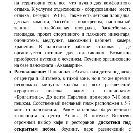
на территории есть все, что нужно для комфортного
отдыха. К услугам отдыхающих - оборудованные места
отдыха , беседки , WI-FI, также есть детская площадка,
детская комната, бассейн с подогревом, настольный
теннис , волейбольная площадка, баскетбольная
площадка, прокат спортивного и пляжного инвентаря,
библиотека, медпункт, массажный кабинет, камера
хранения. В пансионате работает столовая , где
организуется питание для отдыхающих. Возможно
приобрести путевки с лечением. Лечение организовано
на базе пансионата «Аквамарин».
Расположение:
Пансионат «Агата» находится недалеко
от центра п. Витязево, в тихой зоне, но в то же время в
нескольких минутах ходьбы от всех развлечений
курортного поселка, рядом с пансионатом
«Бригантина». До цента Параллии примерно 7-10 мин
пешком. Собственный песчаный пляж расположен в 5-7
мин. от пансионата. Рядом остановка общественного
транспорта в центр Анапы. В поселке Витязево
дискотеки под
огромный выбор кафе и ресторанов,
открытым небом
, боулинг, парк развлечений с