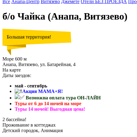
Все
Анапа-Центр
Витязево
Джемете
Отели БЕЗ ПРОЕЗДА
Про
б/о Чайка (Анапа, Витязево)
Большая территория!
Море 600 м
Анапа, Витязево, ул. Батарейная, 4
На карте
Даты заездов:
май - сентябрь
Акция МАМА+Я!
Возможна оплата тура ОН-ЛАЙН
Туры от 6 до 14 ночей на море
Туры 14 ночей! Выгодная цена!
2 бассейна!
Проживание в коттеджах
Детский городок, Анимация