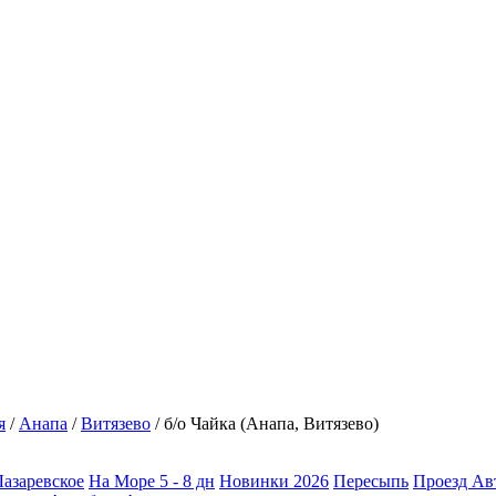
я
/
Анапа
/
Витязево
/
б/о Чайка (Анапа, Витязево)
Лазаревское
На Море 5 - 8 дн
Новинки 2026
Пересыпь
Проезд Ав