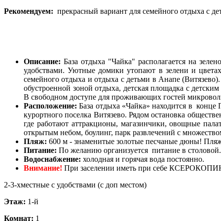
Рекомендуем:
прекрасный вариант для семейного отдыха с дет
Описание:
База отдыха "Чайка" располагается на зелен
удобствами. Уютные домики утопают в зелени и цветах
семейного отдыха и отдыха с детьми в Анапе (Витязево).
обустроенной зоной отдыха, детская площадка с детским 
В свободном доступе для проживающих гостей микроволн
Расположение:
База отдыха «Чайка» находится в конце П
курортного поселка Витязево. Рядом остановка обществе
где работают аттракционы, магазинчики, овощные пала
открытым небом, боулинг, парк развлечений с множество
Пляж:
600 м - знаменитые золотые песчаные дюны! Пляж
Питание:
По желанию организуется питание в столовой.
Водоснабжение:
холодная и горячая вода постоянно.
Внимание!
При заселении иметь при себе КСЕРОКОПИЮ 
2-3-хместные с удобствами (с доп местом)
Этаж:
1-й
Комнат:
1