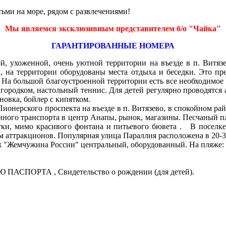
ьми на море, рядом с развлечениями!
Мы являемся эксклюзивным представителем б/о "Чайка"
ГАРАНТИРОВАННЫЕ НОМЕРА
ой, ухоженной, очень уютной территории на въезде в п. Витя
, на территории оборудованы места отдыха и беседки. Это пр
 На большой благоустроенной территории есть все необходимое 
городком, настольный теннис. Для детей регулярно проводятся 
овка, бойлер с кипятком.
ионерского проспекта на въезде в п. Витязево, в спокойном рай
нного транспорта в центр Анапы, рынок, магазины. Песчаный пл
тки, мимо красивого фонтана и питьевого бювета . В поселке
м аттракционов. Популярная улица Параллия расположена в 20-3
 "Жемчужина России" центральный, оборудованный. На пляже: в
ПАСПОРТА , Свидетельство о рождении (для детей).