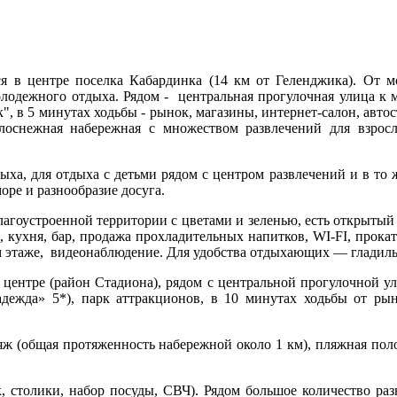
 в центре поселка Кабардинка (14 км от Геленджика). От м
олодежного отдыха. Рядом - центральная прогулочная улица к 
, в 5 минутах ходьбы - рынок, магазины, интернет-салон, автос
елоснежная набережная с множеством развлечений для взро
ха, для отдыха с детьми рядом с центром развлечений и в то 
ре и разнообразие досуга.
лагоустроенной территории с цветами и зеленью, есть открыты
, кухня, бар, продажа прохладительных напитков, WI-FI, прокат 
м этаже, видеонаблюдение. Для удобства отдыхающих — гладильна
 центре (район Стадиона), рядом с центральной прогулочной у
адежда» 5*), парк аттракционов, в 10 минутах ходьбы от рынк
 (общая протяженность набережной около 1 км), пляжная полоса
к, столики, набор посуды, СВЧ). Рядом большое количество р