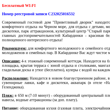
Бесплатный WI-FI
Номер реестровой записи С232025016532
Современный гостевой дом "Приветливый дворик" находится
комфортного отдыха на Черном море, для отдыха с детьми, м
дискотеки, парк аттракционов, культурный центр "Старый парк"
главных достопримечательностей Кабардинки - красивая б
полноценного интересного отдыха!
Рекомендуем:
для комфортного молодежного и семейного отды
молодоженов и семейных пар. В Кабардинке Вас ждут чистое мо
Описание:
4-х этажный современный коттедж. Находится на б
площадка, крытая терраса с зоной отдыха и столиками, мангал
гладильная доска и утюг (бесплатно), кулеры с водой на каждо
Расположение:
Находится в новом благоустроенном районе, в
сувенирные лавки, кафе и дискотеки, аквапарк (в отеле «Н
Геленджика).
Пляж:
в 650 м (7-10 минут)
-
оборудованный центральный пляж
навесы, водные аттракционы (за доп. плату).
Питание:
оборудованная кухня (газовая плита, электрочайни