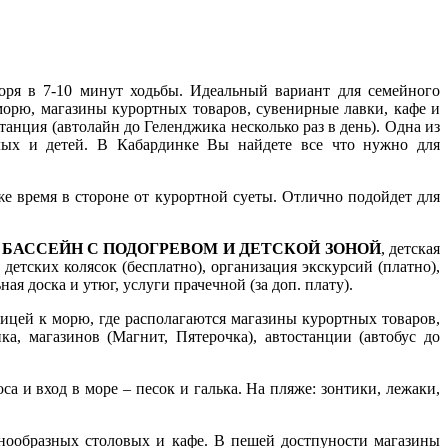
оря в 7-10 минут ходьбы. Идеальный вариант для семейного
морю, магазины курортных товаров, сувенирные лавки, кафе и
танция (автолайн до Геленджика несколько раз в день). Одна из
слых и детей. В Кабардинке Вы найдете все что нужно для
же время в стороне от курортной суеты. Отлично подойдет для
й
БАССЕЙН С ПОДОГРЕВОМ И ДЕТСКОЙ ЗОНОЙ
, детская
детских колясок (бесплатно), организация экскурсий (платно),
я доска и утюг, услуги прачечной (за доп. плату).
лицей к морю, где располагаются магазины курортных товаров,
а, магазинов (Магнит, Пятерочка), автостанции (автобус до
 и вход в море – песок и галька. На пляже: зонтики, лежаки,
азнообразных столовых и кафе. В пешей достпуности магазины