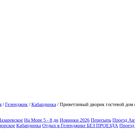
я
/
Геленджик
/
Кабардинка
/
Приветливый дворик гостевой до
Лазаревское
На Море 5 - 8 дн
Новинки 2026
Пересыпь
Проезд Ав
орское
Кабардинка
Отдых в Геленджике БЕЗ ПРОЕЗДА
Проезд