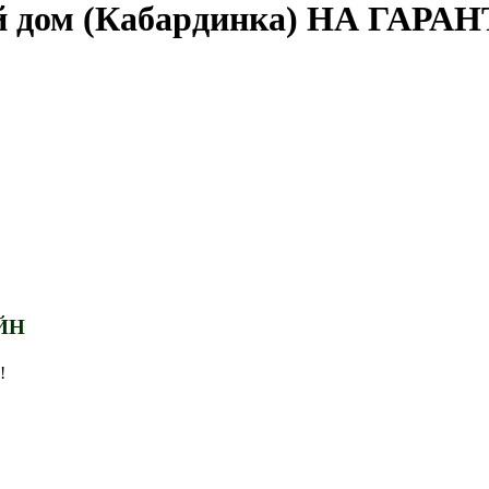
ой дом (Кабардинка) НА ГАР
АЙН
!