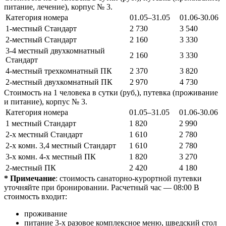
питание, лечение), корпус № 3.
Категория номера
01.05–31.05
01.06-30.06
1-местный Стандарт
2 730
3 540
2-местный Стандарт
2 160
3 330
3-4 местный двухкомнатный
2 160
3 330
Стандарт
4-местный трехкомнатный ПК
2 370
3 820
2-местный двухкомнатный ПК
2 970
4 730
Стоимость на 1 человека в сутки (руб,), путевка (проживание
и питание), корпус № 3.
Категория номера
01.05–31.05
01.06-30.06
1 местный Стандарт
1 820
2 990
2-х местный Стандарт
1 610
2 780
2-х комн. 3,4 местный Стандарт
1 610
2 780
3-х комн. 4-х местный ПК
1 820
3 270
2-местный ПК
2 420
4 180
* Примечание
: стоимость санаторно-курортной путевки
уточняйте при бронировании. Расчетный час — 08:00 В
стоимость входит:
проживание
питание 3-х разовое комплексное меню, шведский стол