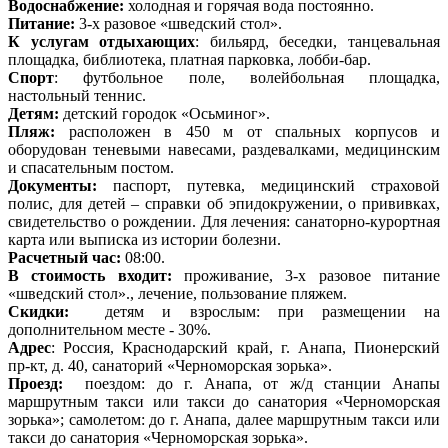
Водоснабжение:
холодная и горячая вода постоянно.
Питание:
3-х разовое «шведский стол».
К услугам отдыхающих
: бильярд, беседки, танцевальная
площадка, библиотека, платная парковка, лобби-бар.
Спорт
: футбольное поле, волейбольная площадка,
настольный теннис.
Детям:
детский городок «Осьминог».
Пляж:
расположен в 450 м от спальных корпусов и
оборудован теневыми навесами, раздевалками, медицинским
и спасательным постом.
Документы:
паспорт, путевка, медицинский страховой
полис, для детей – справки об эпидокружении, о прививках,
свидетельство о рождении. Для лечения: санаторно-курортная
карта или выписка из истории болезни.
Расчетный час:
08:00.
В стоимость входит:
проживание, 3-х разовое питание
«шведский стол»., лечение, пользование пляжем.
Скидки:
детям и взрослым: при размещении на
дополнительном месте - 30%.
Адрес
: Россия, Краснодарский край, г. Анапа, Пионерский
пр-кт, д. 40, санаторий «Черноморская зорька».
Проезд:
поездом: до г. Анапа, от ж/д станции Анапы
маршрутным такси или такси до санатория «Черноморская
зорька»; самолетом: до г. Анапа, далее маршрутным такси или
такси до санатория «Черноморская зорька».