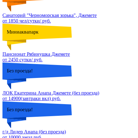
Санаторий "Черноморская зорька", Джемете
от 1850 чел/сутки/ руб.
Миниаквапарк
Пансионат Рябинушка Джемете
от 2450 сутки/ руб.
Без проезда!
ЛОК Екатерина Анапа Джемете (без проезда)
от 14900(завтраки вкл) руб.
Без проезда!
г/д Лидер Анапа (без проезда)
от 10000 заезд руб.