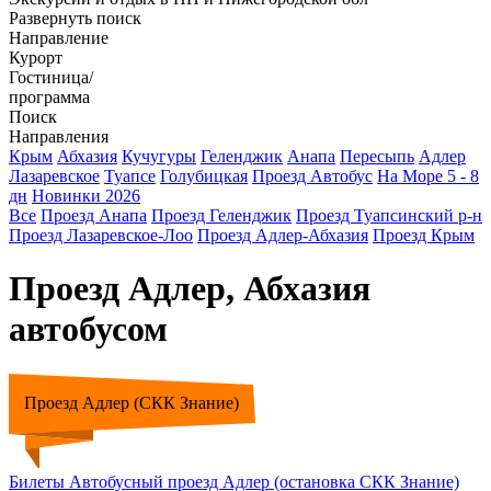
Развернуть поиск
Направление
Курорт
Гостиница/
программа
Поиск
Направления
Крым
Абхазия
Кучугуры
Геленджик
Анапа
Пересыпь
Адлер
Лазаревское
Туапсе
Голубицкая
Проезд Автобус
На Море 5 - 8
дн
Новинки 2026
Все
Проезд Анапа
Проезд Геленджик
Проезд Туапсинский р-н
Проезд Лазаревское-Лоо
Проезд Адлер-Абхазия
Проезд Крым
Проезд Адлер, Абхазия
автобусом
Проезд Адлер (СКК Знание)
Билеты Автобусный проезд Адлер (остановка СКК Знание)