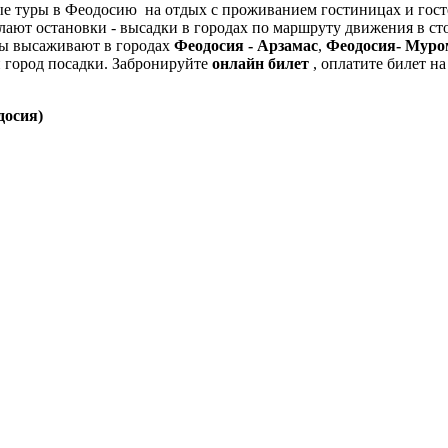
ные туры в Феодосию на отдых с проживанием гостиницах и гос
ают остановки - высадки в городах по маршруту движения в ст
сы высаживают в городах
Феодосия - Арзамас
,
Феодосия- Муро
 город посадки. Забронируйте
онлайн билет
, оплатите билет н
досия)