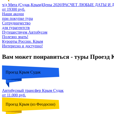
ч/д Мята (Судак,Крым)Цены 2026!РАСЧЕТ ЛЮБЫЕ ДАТЫ 
от 19300 руб.
Наши акции
при покупке тура
Сотрудничество
для турагентств
Путешествуем Автобусом
Полезно знать!
Курорты России. Крым
Интересно и доступно!
Вам может понравиться - туры Проезд
Проезд Крым Судак
Автобусный трансфер Крым Судак
от 11.000 руб.
Проезд Крым (из Феодосии)