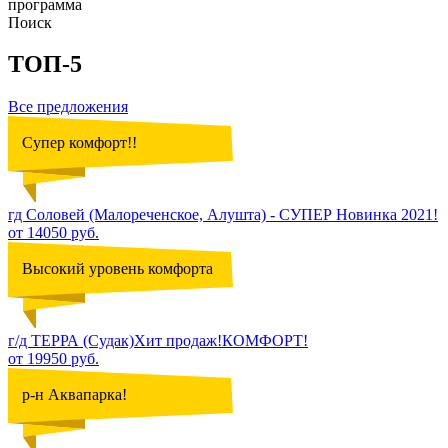
программа
Поиск
ТОП-5
Все предложения
Супер комфорт!!
гд Соловей (Малореченское, Алушта) - СУПЕР Новинка 2021!
от 14050 руб.
Высокий уровень комфорта
г/д ТЕРРА (Судак)Хит продаж!КОМФОРТ!
от 19950 руб.
р-н Аквапарка!