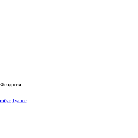
 Феодосия
тобус
Туапсе