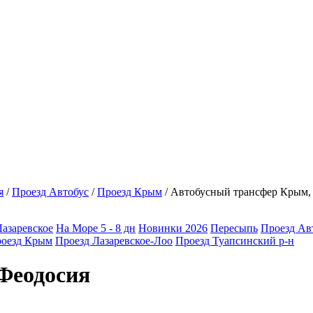
я
/
Проезд Автобус
/
Проезд Крым
/
Автобусный трансфер Крым,
Лазаревское
На Море 5 - 8 дн
Новинки 2026
Пересыпь
Проезд Ав
оезд Крым
Проезд Лазаревское-Лоо
Проезд Туапсинский р-н
Феодосия