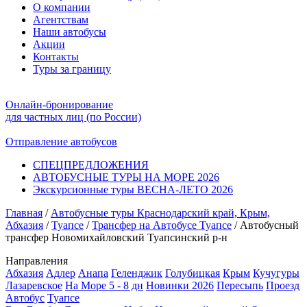
О компании
Агентствам
Наши автобусы
Акции
Контакты
Туры за границу
Онлайн-бронирование
для частных лиц (по России)
Отправление автобусов
СПЕЦПРЕДЛОЖЕНИЯ
АВТОБУСНЫЕ ТУРЫ НА МОРЕ 2026
Экскурсионные туры ВЕСНА-ЛЕТО 2026
Главная
/
Автобусные туры Краснодарский край, Крым,
Абхазия
/
Туапсе
/
Трансфер на Автобусе Туапсе
/
Автобусный
трансфер Новомихайловский Туапсинский р-н
Направления
Абхазия
Адлер
Анапа
Геленджик
Голубицкая
Крым
Кучугуры
Лазаревское
На Море 5 - 8 дн
Новинки 2026
Пересыпь
Проезд
Автобус
Туапсе