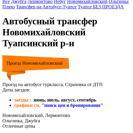
Все
Джубга
Лермонтово
Небуг
Новомихайловский
Ольгинка
Пляхо
Трансфер на Автобусе Туапсе
Туапсе БЕЗ ПРОЕЗДА
Автобусный трансфер
Новомихайловский
Туапсинский р-н
Проезд Новомихайловский
Проезд на автобусе туркласса, Страховка от ДТП
Даты заездов:
заезды :
июнь, июль, август, сентябрь
графики см.
"поиск цен и бронирование"
Новомихайловский, Лермонтово
Ольгинка, Джубга
Отличные цены