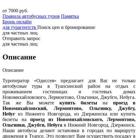
от 7000 руб.
Правила автобусных туров
Памятка
Бронь онлайн
для турагентств
Поиск цен и бронирование
для частных лиц
Отправить запрос
для частных лиц
Описание
Описание
Туроператор «Одиссея» предлагает для Вас не только
автобусные туры в Туапсинский район на отдых с
проживанием гостиницах и гостевых домах
Новомихайловского, Лермонтово, Ольгинки, Джубги, Небуга.
Так же Вы можете
купить билеты
на
проезд в
Новомихайловский, Лермонтово, Ольгинку, Джубгу,
Небуг
из Нижнего Новгорода, из Дзержинска или купить
билеты на
проезд из Новомихайловского, Лермонтово,
Ольгинки, Джубги, Небуга
в Нижний Новгород, Дзержинск.
Наши автобусы делают остановки в городах по маршруту
движения в Туапсе. Это позволит Вам осуществить посадку в