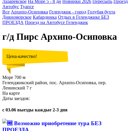
Лазаревское
На Море 5 - 8 дн
Новинки 2026
Пересыпь
Проезд
Автобус
Туапсе
Все
Архипо-Осиповка
Геленджик - город
Голубая бухта
Дивноморское
Кабардинка
Отдых в Геленджике БЕЗ
ПРОЕЗДА
Проезд на Автобусе Геленджик
г/д Пирс Архипо-Осиповка
Цена-качество!
Море 700 м
Геленджикский район, пос. Архипо-Осиповка, пер.
Ленинский 7 г
На карте
Даты заездов:
с 03.06 выезды каждые 2-3 дня
Возможно приобретение тура БЕЗ
ПРОЕЗДА