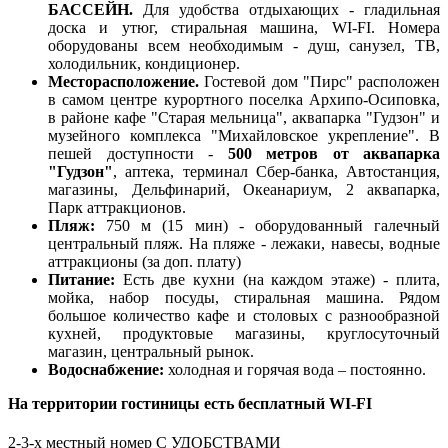
БАССЕЙН.
Для удобства отдыхающих - гладильная
доска и утюг, стиральная машина, WI-FI. Номера
оборудованы всем необходимым - душ, санузел, ТВ,
холодильник, кондиционер.
Месторасположение.
Гостевой дом "Пирс" расположен
в самом центре курортного поселка Архипо-Осиповка,
в районе кафе "Старая мельница", аквапарка "Гудзон" и
музейного комплекса "Михайловское укрепление". В
пешей доступности -
500 метров от аквапарка
"Гудзон"
, аптека, терминал Сбер-банка, Автостанция,
магазины, Дельфинарий, Океанариум, 2 аквапарка,
Парк аттракционов.
Пляж:
750 м (15 мин) - оборудованный галечный
центральный пляж. На пляже - лежаки, навесы, водные
аттракционы (за доп. плату)
Питание:
Есть две кухни (на каждом этаже) - плита,
мойка, набор посуды, стиральная машина. Рядом
большое количество кафе и столовых с разнообразной
кухней, продуктовые магазины, круглосуточный
магазин, центральный рынок.
Водоснабжение:
холодная и горячая вода – постоянно.
На территории гостиницы есть бесплатный WI-FI
2-3-х местный номер С УДОБСТВАМИ