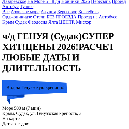
Лазаревское
На Море 5 - 8 дн
Новинки 2026
Пересыпь
Проезд
Автобус
Туапсе
Все
Азовское море
Алушта
Береговое
Коктебель
Орджоникидзе
Отели БЕЗ ПРОЕЗДА
Проезд на Автобусе
Крым
Судак
Феодосия
Ялта ЦЕНТР, Мисхор
ч/д ГЕНУЯ (Судак)СУПЕР
ХИТ!ЦЕНЫ 2026!РАСЧЕТ
ЛЮБЫЕ ДАТЫ И
ДЛИТЕЛЬНОСТЬ
Вид на Генуэзскую крепость!
Море 500 м (7 мин)
Крым, Судак, ул. Генуэзская крепость, 3
На карте
Даты заездов: