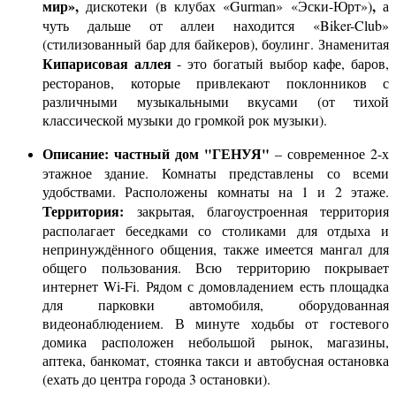
мир»,
,
дискотеки (в клубах «Gurman» «Эски-Юрт»)
а
чуть дальше от аллеи находится «Biker-Club»
(стилизованный бар для байкеров), боулинг. Знаменитая
Кипарисовая аллея
- это богатый выбор кафе, баров,
ресторанов, которые привлекают поклонников с
различными музыкальными вкусами (от тихой
классической музыки до громкой рок музыки).
Описание: частный дом "ГЕНУЯ"
– современное 2-х
этажное здание. Комнаты представлены со всеми
удобствами. Расположены комнаты на 1 и 2 этаже.
Территория:
закрытая, благоустроенная территория
располагает беседками со столиками для отдыха и
непринуждённого общения, также имеется мангал для
общего пользования. Всю территорию покрывает
интернет Wi-Fi. Рядом с домовладением есть площадка
для парковки автомобиля, оборудованная
видеонаблюдением. В минуте ходьбы от гостевого
домика расположен небольшой рынок, магазины,
аптека, банкомат, стоянка такси и автобусная остановка
(ехать до центра города 3 остановки).