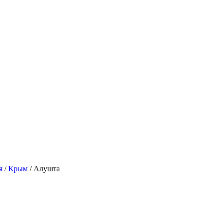
я
/
Крым
/
Алушта