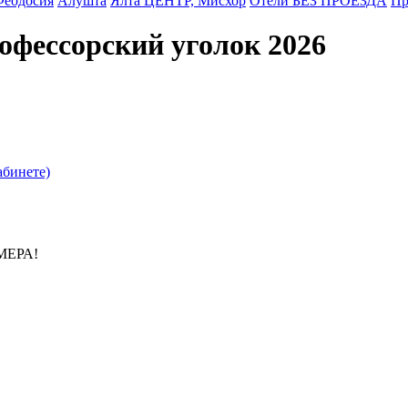
Феодосия
Алушта
Ялта ЦЕНТР, Мисхор
Отели БЕЗ ПРОЕЗДА
Пр
фессорский уголок 2026
бинете)
МЕРА!