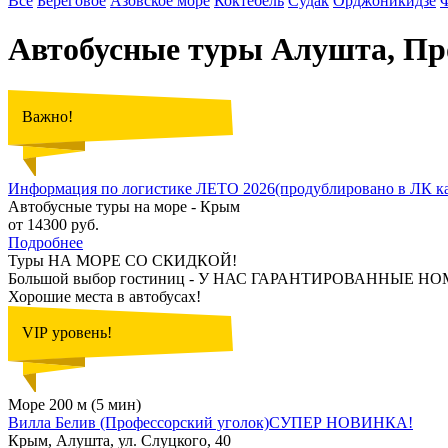
Все
Береговое
Азовское море
Коктебель
Судак
Орджоникидзе
Автобусные туры Алушта, Про
Важно!
Информация по логистике ЛЕТО 2026(продублировано в ЛК ка
Автобусные туры на море - Крым
от 14300 руб.
Подробнее
Туры НА МОРЕ СО СКИДКОЙ!
Большой выбор гостиниц - У НАС ГАРАНТИРОВАННЫЕ НО
Хорошие места в автобусах!
VIP уровень!
Море 200 м (5 мин)
Вилла Белив (Профессорский уголок)СУПЕР НОВИНКА!
Крым, Алушта, ул. Слуцкого, 40