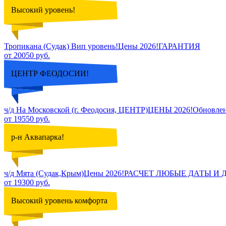
Высокий уровень!
Тропикана (Судак) Вип уровень!Цены 2026!ГАРАНТИЯ
от 20050 руб.
ЦЕНТР ФЕОДОСИИ!
ч/д На Московской (г. Феодосия, ЦЕНТР)ЦЕНЫ 2026!Обновле
от 19550 руб.
р-н Аквапарка!
ч/д Мята (Судак,Крым)Цены 2026!РАСЧЕТ ЛЮБЫЕ ДАТЫ 
от 19300 руб.
Высокий уровень комфорта